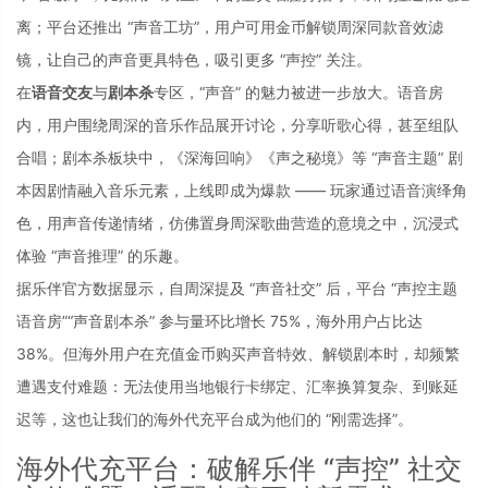
离；平台还推出 “声音工坊”，用户可用金币解锁周深同款音效滤
镜，让自己的声音更具特色，吸引更多 “声控” 关注。
在
语音交友
与
剧本杀
专区，“声音” 的魅力被进一步放大。语音房
内，用户围绕周深的音乐作品展开讨论，分享听歌心得，甚至组队
合唱；剧本杀板块中，《深海回响》《声之秘境》等 “声音主题” 剧
本因剧情融入音乐元素，上线即成为爆款 —— 玩家通过语音演绎角
色，用声音传递情绪，仿佛置身周深歌曲营造的意境之中，沉浸式
体验 “声音推理” 的乐趣。
据乐伴官方数据显示，自周深提及 “声音社交” 后，平台 “声控主题
语音房”“声音剧本杀” 参与量环比增长 75%，海外用户占比达 
38%。但海外用户在充值金币购买声音特效、解锁剧本时，却频繁
遭遇支付难题：无法使用当地银行卡绑定、汇率换算复杂、到账延
迟等，这也让我们的海外代充平台成为他们的 “刚需选择”。
海外代充平台：破解乐伴 “声控” 社交