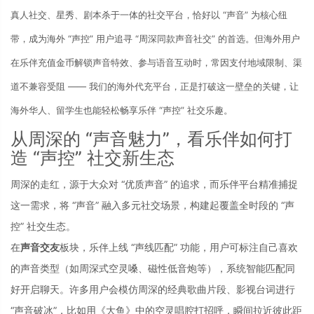
真人社交、星秀、剧本杀于一体的社交平台，恰好以 “声音” 为核心纽
带，成为海外 “声控” 用户追寻 “周深同款声音社交” 的首选。但海外用户
在乐伴充值金币解锁声音特效、参与语音互动时，常因支付地域限制、渠
道不兼容受阻 —— 我们的海外代充平台，正是打破这一壁垒的关键，让
海外华人、留学生也能轻松畅享乐伴 “声控” 社交乐趣。
从周深的 “声音魅力”，看乐伴如何打
造 “声控” 社交新生态
周深的走红，源于大众对 “优质声音” 的追求，而乐伴平台精准捕捉
这一需求，将 “声音” 融入多元社交场景，构建起覆盖全时段的 “声
控” 社交生态。
在
声音交友
板块，乐伴上线 “声线匹配” 功能，用户可标注自己喜欢
的声音类型（如周深式空灵嗓、磁性低音炮等），系统智能匹配同
好开启聊天。许多用户会模仿周深的经典歌曲片段、影视台词进行 
“声音破冰”，比如用《大鱼》中的空灵唱腔打招呼，瞬间拉近彼此距