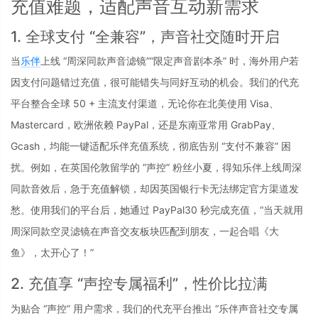
充值难题，适配声音互动新需求
1. 全球支付 “全兼容”，声音社交随时开启
当
乐伴
上线 “周深同款声音滤镜”“限定声音剧本杀” 时，海外用户若
因支付问题错过充值，很可能错失与同好互动的机会。我们的代充
平台整合全球 50 + 主流支付渠道，无论你在北美使用 Visa、
Mastercard，欧洲依赖 PayPal，还是东南亚常用 GrabPay、
Gcash，均能一键适配乐伴充值系统，彻底告别 “支付不兼容” 困
扰。例如，在英国伦敦留学的 “声控” 粉丝小夏，得知乐伴上线周深
同款音效后，急于充值解锁，却因英国银行卡无法绑定官方渠道发
愁。使用我们的平台后，她通过 PayPal30 秒完成充值，“当天就用
周深同款空灵滤镜在声音交友板块匹配到朋友，一起合唱《大
鱼》，太开心了！”
2. 充值享 “声控专属福利”，性价比拉满
为贴合 “声控” 用户需求，我们的代充平台推出 “乐伴声音社交专属