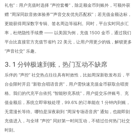
礼包”：用户充值时选择 “声控套餐”，除足额金币到账外，可额外获
赠 “周深同款音效体验券”“声音交友优先匹配权”；若充值金额达标，
更能获得周深数字专辑、签名周边等福利。同时，平台实时同步汇
率，杜绝隐性手续费 —— 以美国为例，充值 1500 金币，通过我们
平台比直接官方充值节省约 22 美元，让用户用更少的钱，解锁更多 
“声音社交” 乐趣。
3. 1 分钟极速到账，热门互动不缺席
乐伴的 “声控” 社交热点往往具有时效性，比如周深新歌发布后，平
台会限时开启 “新歌合唱语音房”，用户需快速充值金币获取合唱资
格。我们的代充平台依托 “智能秒充系统”，用户提交乐伴账号、充
值金额后，系统立即审核处理，99.6% 的订单能在 1 分钟内到账，
无需漫长等待。哪怕是深夜刷到 “周深专场语音房” 通知，也能即刻
充值进入，与全球 “声控” 同好第一时间互动，不错过任何热门社交
时刻。