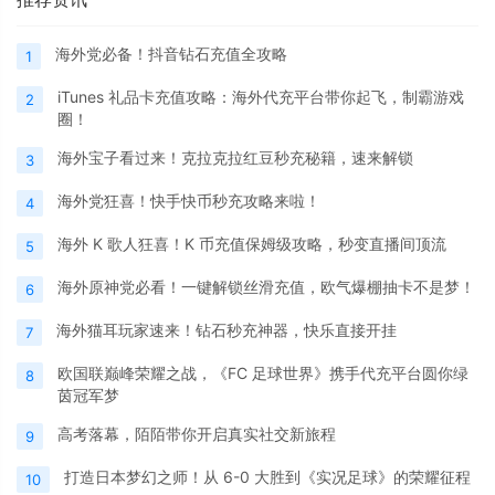
海外党必备！抖音钻石充值全攻略
1
iTunes 礼品卡充值攻略：海外代充平台带你起飞，制霸游戏
2
圈！
海外宝子看过来！克拉克拉红豆秒充秘籍，速来解锁
3
海外党狂喜！快手快币秒充攻略来啦！
4
海外 K 歌人狂喜！K 币充值保姆级攻略，秒变直播间顶流
5
海外原神党必看！一键解锁丝滑充值，欧气爆棚抽卡不是梦！
6
海外猫耳玩家速来！钻石秒充神器，快乐直接开挂
7
欧国联巅峰荣耀之战，《FC 足球世界》携手代充平台圆你绿
8
茵冠军梦
高考落幕，陌陌带你开启真实社交新旅程
9
打造日本梦幻之师！从 6-0 大胜到《实况足球》的荣耀征程
10