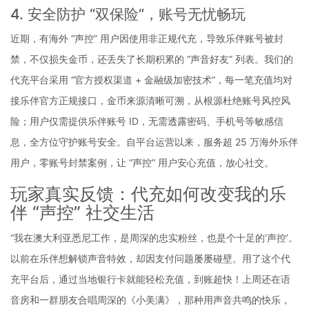
4. 安全防护 “双保险”，账号无忧畅玩
近期，有海外 “声控” 用户因使用非正规代充，导致乐伴账号被封
禁，不仅损失金币，还丢失了长期积累的 “声音好友” 列表。我们的
代充平台采用 “官方授权渠道 + 金融级加密技术”，每一笔充值均对
接乐伴官方正规接口，金币来源清晰可溯，从根源杜绝账号风控风
险；用户仅需提供乐伴账号 ID，无需透露密码、手机号等敏感信
息，全方位守护账号安全。自平台运营以来，服务超 25 万海外乐伴
用户，零账号封禁案例，让 “声控” 用户安心充值，放心社交。
玩家真实反馈：代充如何改变我的乐
伴 “声控” 社交生活
“我在澳大利亚悉尼工作，是周深的忠实粉丝，也是个十足的‘声控’。
以前在乐伴想解锁声音特效，却因支付问题屡屡碰壁。用了这个代
充平台后，通过当地银行卡就能轻松充值，到账超快！上周还在语
音房和一群朋友合唱周深的《小美满》，那种用声音共鸣的快乐，