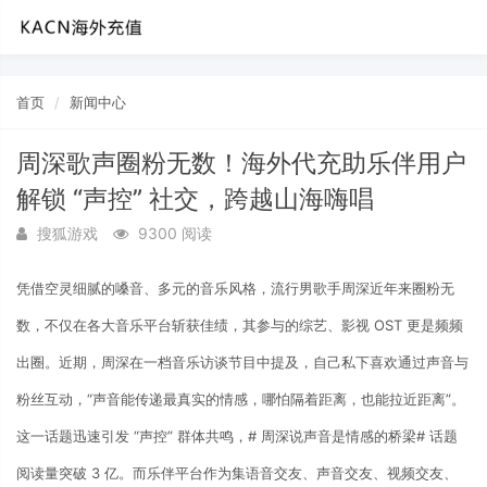
首页
新闻中心
周深歌声圈粉无数！海外代充助乐伴用户
解锁 “声控” 社交，跨越山海嗨唱
搜狐游戏
9300 阅读
凭借空灵细腻的嗓音、多元的音乐风格，流行男歌手周深近年来圈粉无
数，不仅在各大音乐平台斩获佳绩，其参与的综艺、影视 OST 更是频频
出圈。近期，周深在一档音乐访谈节目中提及，自己私下喜欢通过声音与
粉丝互动，“声音能传递最真实的情感，哪怕隔着距离，也能拉近距离”。
这一话题迅速引发 “声控” 群体共鸣，# 周深说声音是情感的桥梁# 话题
阅读量突破 3 亿。而乐伴平台作为集语音交友、声音交友、视频交友、