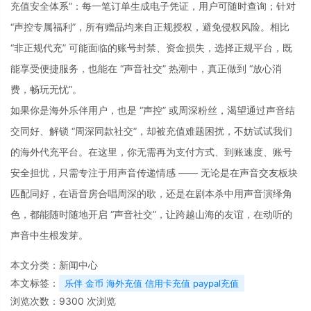
充值安全体系”：每一笔订单生成电子凭证，用户可随时查询；针对 
“声控专属福利”，所有赠品均来自正规授权，避免侵权风险。相比 
“非正规代充” 可能面临的账号封禁、资金损失，选择正规平台，既
能享受便捷服务，也能在 “声音社交” 热潮中，真正做到 “放心消
费，畅玩无忧”。
如果你是海外乐伴用户，也是 “声控” 或周深粉丝，渴望通过声音结
交同好、解锁 “周深同款社交”，却被充值难题困扰，不妨试试我们
的海外代充平台。在这里，你无需再为支付方式、到账速度、账号
安全担忧，只需专注于用声音传递情感 —— 无论是在声音交友板块
匹配同好，在语音房合唱周深的歌，还是在剧本杀中用声音演绎角
色，都能随时随地开启 “声音社交”，让跨越山海的友谊，在动听的
声音中生根发芽。
本文分类：
新闻中心
本文标签：
乐伴 金币 海外充值 信用卡充值 paypal充值
浏览次数：
9300
次浏览