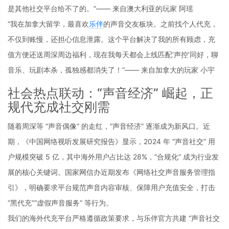
是其他社交平台给不了的。”—— 来自澳大利亚的玩家 阿瑶
“我在加拿大留学，最喜欢
乐伴
的声音交友板块。之前找个人代充，
不仅到账慢，还担心信息泄露。这个平台解决了我的所有顾虑，充
值方便还送周深周边福利，现在我每天都会上线匹配‘声控’同好，聊
音乐、玩剧本杀，孤独感都消失了！”—— 来自加拿大的玩家 小宇
社会热点联动：“声音经济” 崛起，正
规代充成社交刚需
随着周深等 “声音偶像” 的走红，“声音经济” 逐渐成为新风口。近
期，《中国网络视听发展研究报告》显示，2024 年 “声音社交” 用
户规模突破 5 亿，其中海外用户占比达 28%，“合规化” 成为行业发
展的核心关键词。国家网信办近期发布《网络社交声音服务管理指
引》，明确要求平台规范声音内容审核、保障用户充值安全，打击 
“黑代充”“虚假声音服务” 等行为。
我们的海外代充平台严格遵循政策要求，与乐伴官方共建 “声音社交