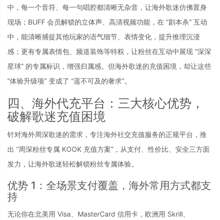
中，每一个音符、每一句唱腔都清晰无杂音，让海外歌迷仿佛置身
现场；BUFF 会员解锁的立体声、高清视频功能，在 “剧本杀” 互动
中，能清晰捕捉其他玩家的语气细节、表情变化，提升推理沉浸
感；更有专属表情包、频道装饰等特权，让粉丝在互动中展现 “深深
星球” 的专属标识，增强归属感。但海外歌迷的充值困境，却让这些 
“体验升级项” 变成了 “遥不可及的奢求”。
四、海外代充平台：三大核心优势，
破解歌迷充值困境
针对海外周深歌迷的需求，专注海外社交充值服务的正规平台，推
出 “周深粉丝专属 KOOK 充值方案”，从支付、性价比、安全三方面
发力，让海外歌迷轻松解锁粉丝专属体验。
优势 1：全场景支付覆盖，海外常用方式都支
持
无论你在北美用 Visa、MasterCard 信用卡，欧洲用 Skrill、