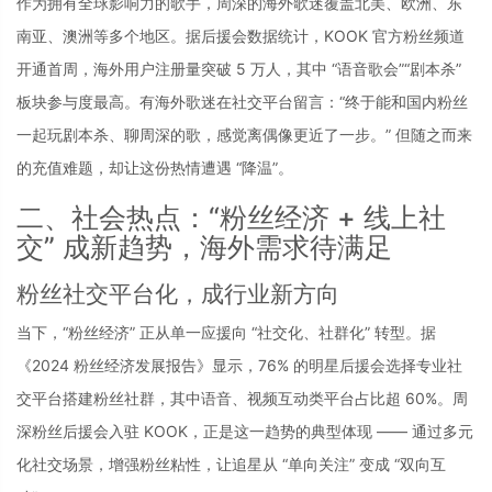
作为拥有全球影响力的歌手，周深的海外歌迷覆盖北美、欧洲、东
南亚、澳洲等多个地区。据后援会数据统计，KOOK 官方粉丝频道
开通首周，海外用户注册量突破 5 万人，其中 “语音歌会”“剧本杀” 
板块参与度最高。有海外歌迷在社交平台留言：“终于能和国内粉丝
一起玩剧本杀、聊周深的歌，感觉离偶像更近了一步。” 但随之而来
的充值难题，却让这份热情遭遇 “降温”。
二、社会热点：“粉丝经济 + 线上社
交” 成新趋势，海外需求待满足
粉丝社交平台化，成行业新方向
当下，“粉丝经济” 正从单一应援向 “社交化、社群化” 转型。据
《2024 粉丝经济发展报告》显示，76% 的明星后援会选择专业社
交平台搭建粉丝社群，其中语音、视频互动类平台占比超 60%。周
深粉丝后援会入驻 KOOK，正是这一趋势的典型体现 —— 通过多元
化社交场景，增强粉丝粘性，让追星从 “单向关注” 变成 “双向互