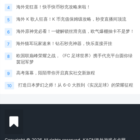
海外党狂喜！快手快币秒充攻略来啦！
4
海外 K 歌人狂喜！K 币充值保姆级攻略，秒变直播间顶流
5
海外原神党必看！一键解锁丝滑充值，欧气爆棚抽卡不是梦！
6
海外猫耳玩家速来！钻石秒充神器，快乐直接开挂
7
欧国联巅峰荣耀之战，《FC 足球世界》携手代充平台圆你绿
8
茵冠军梦
高考落幕，陌陌带你开启真实社交新旅程
9
打造日本梦幻之师！从 6-0 大胜到《实况足球》的荣耀征程
10
Copyright © 2026 All rights reserved. KACN海外游戏点卡网