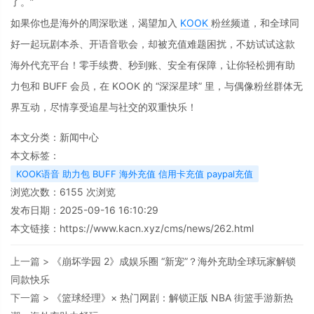
了。”
如果你也是海外的周深歌迷，渴望加入 
KOOK 
粉丝频道，和全球同
好一起玩剧本杀、开语音歌会，却被充值难题困扰，不妨试试这款
海外代充平台！零手续费、秒到账、安全有保障，让你轻松拥有助
力包和 BUFF 会员，在 KOOK 的 “深深星球” 里，与偶像粉丝群体无
界互动，尽情享受追星与社交的双重快乐！
本文分类：
新闻中心
本文标签：
KOOK语音 助力包 BUFF 海外充值 信用卡充值 paypal充值
浏览次数：
6155
次浏览
发布日期：2025-09-16 16:10:29
本文链接：
https://www.kacn.xyz/cms/news/262.html
上一篇 >
《崩坏学园 2》成娱乐圈 “新宠”？海外充助全球玩家解锁
同款快乐
下一篇 >
《篮球经理》× 热门网剧：解锁正版 NBA 街篮手游新热