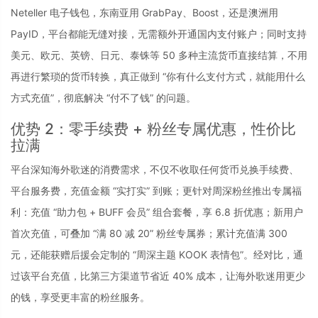
Neteller 电子钱包，东南亚用 GrabPay、Boost，还是澳洲用 
PayID，平台都能无缝对接，无需额外开通国内支付账户；同时支持
美元、欧元、英镑、日元、泰铢等 50 多种主流货币直接结算，不用
再进行繁琐的货币转换，真正做到 “你有什么支付方式，就能用什么
方式充值”，彻底解决 “付不了钱” 的问题。
优势 2：零手续费 + 粉丝专属优惠，性价比
拉满
平台深知海外歌迷的消费需求，不仅不收取任何货币兑换手续费、
平台服务费，充值金额 “实打实” 到账；更针对周深粉丝推出专属福
利：充值 “助力包 + BUFF 会员” 组合套餐，享 6.8 折优惠；新用户
首次充值，可叠加 “满 80 减 20” 粉丝专属券；累计充值满 300 
元，还能获赠后援会定制的 “周深主题 KOOK 表情包”。经对比，通
过该平台充值，比第三方渠道节省近 40% 成本，让海外歌迷用更少
的钱，享受更丰富的粉丝服务。