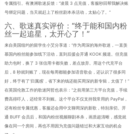
专属指引。有澳洲歌迷反馈：“凌晨 3 点充值，客服秒回帮我解决账
号绑定问题，当天就赶上了粉丝剧本杀活动，太贴心了。”
六、歌迷真实评价：“终于能和国内粉
丝一起追星，太开心了！”
来自美国纽约的留学生小艾分享道：“作为周深的海外歌迷，一直羡
慕国内粉丝能参加线下活动，直到后援会开通 KOOK 频道。但充值
助力包时，换了 3 张信用卡都失败，差点放弃。用这个代充平台
后，8 秒就到账了，现在每周都能参加语音歌会，还认识了很多同
好，终于有了‘归属感’，省下来的钱还能买周深的新专辑，太值了！”
在英国伦敦工作的歌迷阿哲也表示：“之前用第三方平台充值，手续
费高得吓人，还经常不到账。这个平台不仅支持我常用的 PayPal，
还有粉丝专属优惠，客服还会用中文聊周深的新歌，特别亲切。开
通 BUFF 会员后，和国内粉丝视频聊剧本杀，画质超清晰，感觉就
像在同一个房间，再也不用因为充值问题错过和大家互动的机会