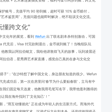
组队优先权 + 艺术家连麦抽奖资格”，福利与金币同步到账，跨文化
术保护账号，充值平均 90 秒到账，超时可获 10% 金币赔付，
的 “艺术鉴赏局”，充值问题也能即时解决，绝不耽误文化交流。
玩懂跨文化”
中文化年的展览，看到 
Wefun 
出了联名剧本杀特别激动，可国
Ka 代充后，Visa 付完款刚退出，金币就到账了！当晚组队玩
，他教我认阿拉伯铭文，我给他讲敦煌飞天的故事，玩到凌晨还
练阿拉伯语，星秀蹲艺术家直播，感觉自己真的在参与文化交
子”：“在沙特想了解中国文化，身边朋友知道的很少。Wefun 
代充成功后，第一次在房里问‘春节为什么要贴春联’，立马有中
现在我们固定每天连麦，他教我用毛笔写名字，我带他逛利雅得的
我在海外找到了‘文化知己’！”
创新，“用互动懂彼此” 正在成为年轻人的生活新方式。而海外代
论你想在声音房聊艺术、沉浸式玩文化剧本杀，还是找跨国搭子