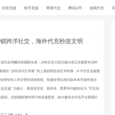
抖音充值
快手充值
苹果代充
腾讯Q币
游戏代充
关
 解锁跨洋社交，海外代充秒连文明
列活动正成为全球瞩目的国际头条，沙特文化大臣巴德尔亲王在接受专访时
得的 “沙特当代艺术展” 到上海的阿拉伯艺术特展，# 中沙文化碰撞
激发全球年轻人对文明对话的热情。恰逢全球沉浸式剧本杀市场年复合
沙中文化互鉴” 为核心，将语音交友、剧本杀、星秀等功能转化为 “可互动
 成为现实。此前困扰海外用户的充值壁垒，如今被专业代充平台彻底打