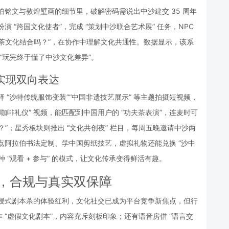
拉伯铭文与敦煌壁画的细节里，破解密码需说出中沙建交 35 周年
演 “跨国文化使者”，完成 “策划中沙联合艺术展” 任务，NPC 
茶文化结合吗？”，在协作中理解文化共通性。数据显示，该系
馈 “玩完终于懂了中沙文化差异”。
 实现双向表达
择 “沙特传统服饰变装”“中国非遗技艺展示” 等主题拍摄短视频，
咖啡礼仪” 视频，能匹配到中国用户的 “功夫茶表演”，连麦时可
？”；星秀板块则推出 “文化共创夜” 栏目，每周五晚邀请中沙两
 点阿拉伯书法定制、学中国剪纸技艺，虚拟礼物还能兑换 “沙中
“观看 + 参与” 的模式，让文化传承变得鲜活有趣。
，合规与真实双保障
加沉浸式剧本杀的体验红利，文化社交已成为平台竞争新焦点，但行
“虚假文化剧本”，内容充斥刻板印象；还有语音房借 “语言交