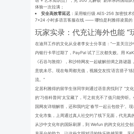
语 + 艺术知识点），充 500 元解锁 “剧本杀跨国
体验一次拉满；
安全高效零延迟
：采用银行级 AES-256 加密技
7×24 小时多语言客服在线 —— 哪怕是利雅得凌晨
玩家实录：代充让海外也能 “
在迪拜工作的文化从业者李女士分享道：“一直关注沙
内银行卡早过期了，PayPal 试了三次都失败。用 Ka
《石谷与敦煌》，和沙特网友一起破解丝绸之路谜题
意犹未尽。现在每周都充值，视频交友找‘语言搭子’
流。”
定居利雅得的留学生张同学则通过语音房找到了 “文化搭
的‘习俗科普间’太宝藏了，可之前充不了值只能旁听。
国网友详细解答，还和我约定‘春节一起云包饺子’。
文化市集，上周通过真人社交约了线下见面，代充真的让
从沙中文化年的国际刷屏，到 Wefun 的跨文化社交
充平台的助力，让这份文明对话的快乐跨越国界。无