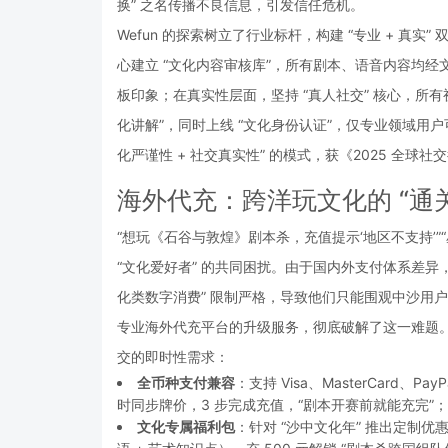
换” 之名传播不良信息，引发信任危机。
Wefun 的探索树立了行业标杆，构建 “专业 + 真
心建立 “文化内容审核库”，所有剧本、语音内容均经
板印象；在真实性层面，坚持 “真人社交” 核心，所有
化讲解”，同时上线 “文化身份认证”，仅专业领域用户可
化严谨性 + 社交真实性” 的模式，获《2025 全球
海外代充：跨洋玩文化的 “通
“想玩《石谷与敦煌》剧本杀，充值提示‘地区不支持’”
“文化爱好者” 的共同困扰。由于国内外支付体系差异
化类数字消费” 限制严格，导致他们只能围观中沙用户
专业海外代充平台的升级服务，彻底破解了这一难题。以
交的即时性需求：
全币种支付兼容
：支持 Visa、MasterCard、
时同步牌价，3 步完成充值，“剧本开赛前就能充完”；
文化专属福利包
：针对 “沙中文化年” 推出定制优惠 