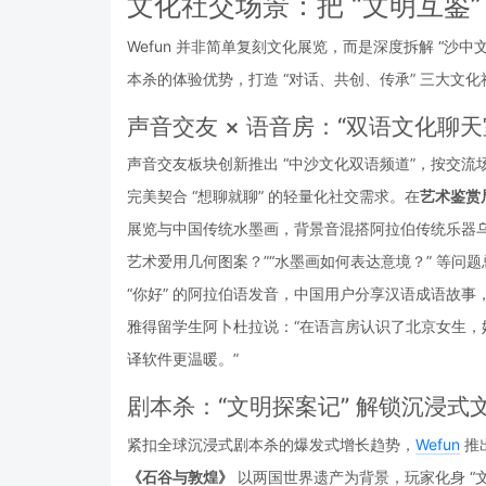
文化社交场景：把 “文明互鉴” 
Wefun 并非简单复刻文化展览，而是深度拆解 “沙中
本杀的体验优势，打造 “对话、共创、传承” 三大文化社
声音交友 × 语音房：“双语文化聊天
声音交友板块创新推出 “中沙文化双语频道”，按交流场景
完美契合 “想聊就聊” 的轻量化社交需求。在
艺术鉴赏
展览与中国传统水墨画，背景音混搭阿拉伯传统乐器
艺术爱用几何图案？”“水墨画如何表达意境？” 等问
“你好” 的阿拉伯语发音，中国用户分享汉语成语故事
雅得留学生阿卜杜拉说：“在语言房认识了北京女生，
译软件更温暖。”
剧本杀：“文明探案记” 解锁沉浸式
紧扣全球沉浸式剧本杀的爆发式增长趋势，
Wefun
 
《石谷与敦煌》
 以两国世界遗产为背景，玩家化身 