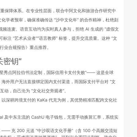
实” 双重保障体系。在专业性层面，联合中阿文化和旅游合作研究中
文化学者预审，确保准确传达 “沙中文化年” 的合作精神，杜绝刻
视频连麦、语音互动均为实时真人参与，拒绝 AI 生成的 “虚假文
标注 “艺术从业者”“语言教师” 标签，提升交流质量。这种 “文
社交行业合规报告》重点推荐。
关密钥”
“星秀点阿拉伯书法定制，国际信用卡支付失败”—— 这是全球 
，海外用户无法直接绑定国内支付渠道，而国际支付平台对 “文
互动，自己沦为 “文化社交旁观者”。
深耕跨境支付的 KaKa 代充为例，其优势精准匹配跨文化社
PayPal 及中东主流的 CashU 电子钱包，无需手动换算汇率，系统实
—— 充 200 元送 “中沙双语文化手册”（含 100 个高频交流短