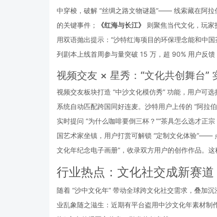
中穿梭，破解 “丝绸之路文物谜题”—— 线索藏在阿
的关键事件；
《红海与长江》
 则聚焦当代文化，玩家扮
用双语抛出提示：“沙特红海项目的环保理念能和中国
列剧本上线首周参与量突破 15 万，超 90% 用户反
视频交友 × 星秀：“文化共创舞台”
视频交友板块打造 “中沙文化模仿秀” 功能，用户可选
系统自动匹配跨国同好连麦。沙特用户上传的 “阿拉伯
实时提问 “为什么咖啡要倒三杯？”“茶具怎么选才正宗
国艺术家坐镇，用户打赏可解锁 “定制文化体验”——
文化年纪念电子画册”，收录双方用户的创作作品。这种 
行业热点：文化社交成新赛道
随着 “沙中文化年” 带动全球跨文化社交需求，叠
业乱象随之滋生：近期有平台盗用中沙文化年素材制作 