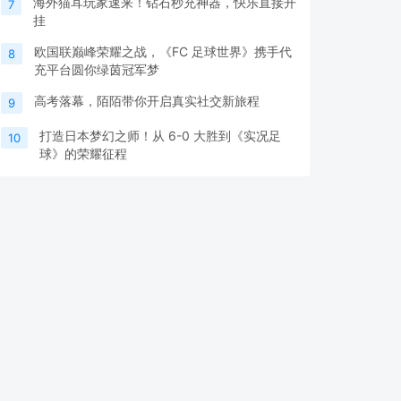
海外猫耳玩家速来！钻石秒充神器，快乐直接开
7
挂
欧国联巅峰荣耀之战，《FC 足球世界》携手代
8
充平台圆你绿茵冠军梦
高考落幕，陌陌带你开启真实社交新旅程
9
打造日本梦幻之师！从 6-0 大胜到《实况足
10
球》的荣耀征程