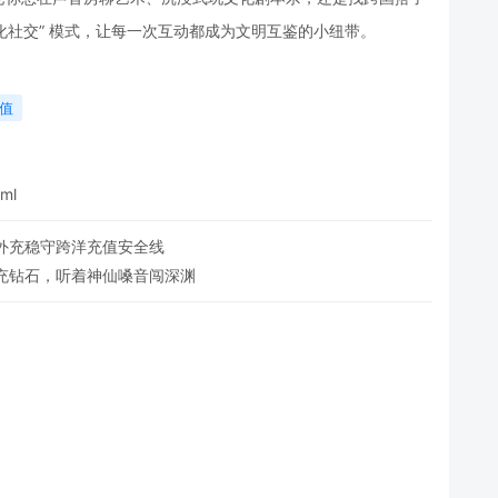
洋文化社交” 模式，让每一次互动都成为文明互鉴的小纽带。
充值
tml
外充稳守跨洋充值安全线
充钻石，听着神仙嗓音闯深渊