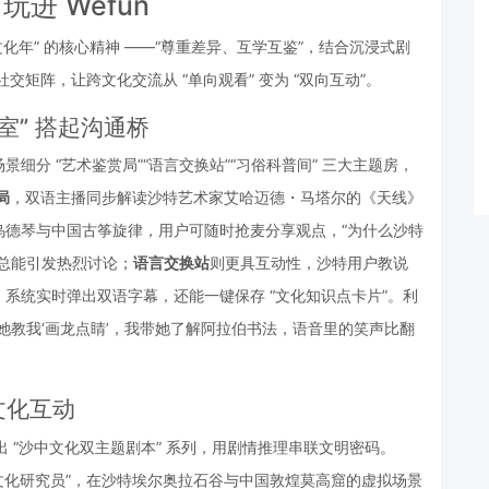
玩进 Wefun
文化年” 的核心精神 ——“尊重差异、互学互鉴”，结合沉浸式剧
交矩阵，让跨文化交流从 “单向观看” 变为 “双向互动”。
室” 搭起沟通桥
细分 “艺术鉴赏局”“语言交换站”“习俗科普间” 三大主题房，
局
，双语主播同步解读沙特艺术家艾哈迈德・马塔尔的《天线》
乌德琴与中国古筝旋律，用户可随时抢麦分享观点，“为什么沙特
题总能引发热烈讨论；
语言交换站
则更具互动性，沙特用户教说 
，系统实时弹出双语字幕，还能一键保存 “文化知识点卡片”。利
她教我‘画龙点睛’，我带她了解阿拉伯书法，语音里的笑声比翻
文化互动
推出 “沙中文化双主题剧本” 系列，用剧情推理串联文明密码。
“文化研究员”，在沙特埃尔奥拉石谷与中国敦煌莫高窟的虚拟场景