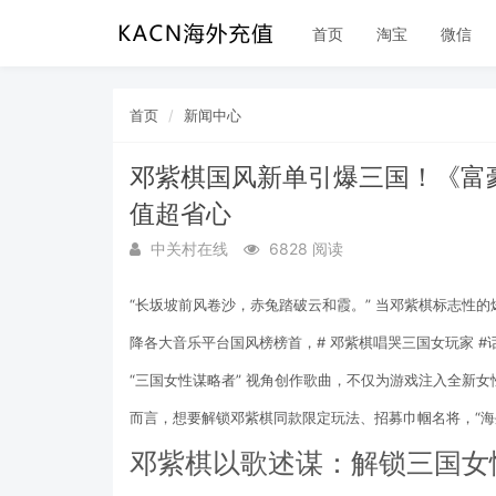
首页
淘宝
微信
首页
新闻中心
邓紫棋国风新单引爆三国！《富
值超省心
中关村在线
6828 阅读
“长坂坡前风卷沙，赤兔踏破云和霞。” 当邓紫棋标志性
降各大音乐平台国风榜榜首，# 邓紫棋唱哭三国女玩家 #
“三国女性谋略者” 视角创作歌曲，不仅为游戏注入全新女
而言，想要解锁邓紫棋同款限定玩法、招募巾帼名将，“海
邓紫棋以歌述谋：解锁三国女