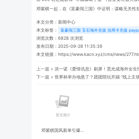
邓紫棋一起，在《富豪闯三国》中证明：谋略无关性
本文分类：
新闻中心
本文标签：
富豪闯三国 宝石海外充值 信用卡充值 payp
浏览次数：
6828
次浏览
发布日期：2025-09-28 11:35:39
本文链接：
https://www.kacn.xyz/cms/news/277.ht
上一篇 >
洪一诺《爱情讯息》刷屏！觅光成海外女生
下一篇 >
世界杯举办地悬了？团团陪玩开踢 “线上主
邓紫棋国风新单引爆三
国！《富豪闯三国》女玩