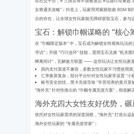
在社交平台，# 三国女将不该被遗忘 #话题讨论量超 2 亿，
女将通关攻略”；抖音上，玩家用邓紫棋歌曲 BGM 制作
台的存在，让全球女性玩家能无障碍获取宝石，参与这场
宝石：解锁巾帼谋略的 “核心
在 “巾帼限定版本” 中，宝石成为解锁女性视角玩法的
寻访”；升级 “巧计连环” 技能，需用宝石兑换 “机关图纸
蝉离间计”，瓦解敌方联盟 —— 这些玩法让女性玩家
国内支付渠道不兼容，多数女性玩家不习惯使用第
汇率换算复杂，部分平台针对女性玩家常设置 “小额
账号安全担忧，黑卡充值导致 “辛苦培养的黄月英被
“海外充” 针对性推出的 “巾帼专属充值方案”，彻底
海外充四大女性友好优势，碾
依托对女性玩家需求的深度洞察，“海外充” 打造出远
海外女性玩家的 “专属充值管家”：