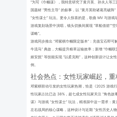
“为写《巾帼谋》，我特意研究了黄月英、孙夫人等三
国题材 “男性主导” 的叙事，以 “黄月英助诸葛亮破阵
“女性谋士” 玩法。更令人惊喜的是，歌曲 MV 与游戏场
游戏复刻场景中演唱，镜头切换间展现 “草船借箭”“空
谋略”。
游戏同步推出 “邓紫棋巾帼限定版本”：充值宝石即可解锁
牛流马” 典故，大幅提升粮草运输效率；新增 “巾帼联
姬安抚” 等技能实现 “以柔克刚”，这种创新设计让女性
例。
社会热点：女性玩家崛起，重构
邓紫棋联动引发的女性玩家热潮，恰是《2025 游戏
性玩家占比已达 38%，超七成女性玩家关注 “角色故
谋》与游戏 “女性谋士” 玩法，精准踩中这一需求：黄月
左右战局的核心谋略，这种设计与近期 “女性历史人物 