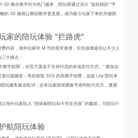
L》的 3D 舞步教学列为热门服务，陪玩师通过演示 “旋转跳跃”“手
畅的 3D 建模让舞蹈教学更直观，成为吸引玩家下单的关键因
玩家的陪玩体验 “拦路虎”
等付费内容，海外玩家对 M 币的需求激增，但充值难题却让不少人
临三大痛点：
币解锁‘教学权限’，但官方渠道不支持印尼的本地支付方式。” 雅加达
题频发：有的收取 30% 的高额手续费，远超 Lita 陪玩本
约的陪玩服务被迫取消；还有玩家因泄露账号密码给代充方，遭遇
让海外玩家陷入 “想体验陪玩却卡壳在充值” 的尴尬，与陪玩行
势护航陪玩体验