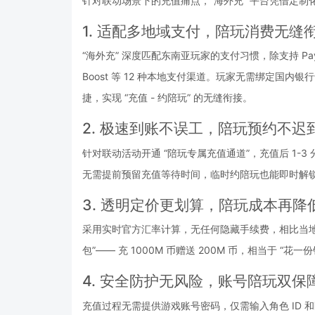
针对联动场景下的充值痛点，“海外充” 平台凭借定制
1. 适配多地域支付，陪玩消费无缝
“海外充” 深度匹配东南亚玩家的支付习惯，除支持 Pay
Boost 等 12 种本地支付渠道。玩家无需绑定国内银
捷，实现 “充值 - 约陪玩” 的无缝衔接。
2. 极速到账不误工，陪玩预约不迟
针对联动活动开通 “陪玩专属充值通道”，充值后 1-3
无需提前预留充值等待时间，临时约陪玩也能即时解锁所
3. 透明定价更划算，陪玩成本再降
采用实时官方汇率计算，无任何隐藏手续费，相比当地非
包”—— 充 1000M 币赠送 200M 币，相当于 
4. 安全防护无风险，账号陪玩双保
充值过程无需提供游戏账号密码，仅需输入角色 ID 