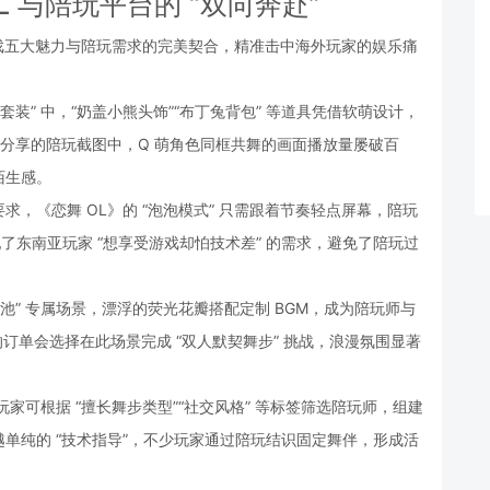
 与陪玩平台的 “双向奔赴”
于游戏五大魅力与陪玩需求的完美契合，精准击中海外玩家的娱乐痛
套装” 中，“奶盖小熊头饰”“布丁兔背包” 等道具凭借软萌设计，
ok 分享的陪玩截图中，Q 萌角色同框共舞的画面播放量屡破百
陌生感。
，《恋舞 OL》的 “泡泡模式” 只需跟着节奏轻点屏幕，陪玩
配了东南亚玩家 “想享受游戏却怕技术差” 的需求，避免了陪玩过
池” 专属场景，漂浮的荧光花瓣搭配定制 BGM，成为陪玩师与
% 的订单会选择在此场景完成 “双人默契舞步” 挑战，浪漫氛围显著
外玩家可根据 “擅长舞步类型”“社交风格” 等标签筛选陪玩师，组建
越单纯的 “技术指导”，不少玩家通过陪玩结识固定舞伴，形成活