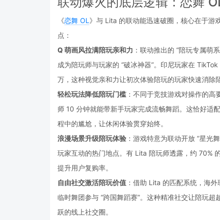
联动爆火的底层逻辑：恋舞 OL
《
恋舞 OL
》与 Lita 的联动能迅速破圈，核心在
点：
Q 萌画风拉满陪玩亲和力
：联动推出的 “陪玩专属萌系
成为陪玩师与玩家的 “破冰神器”。印尼玩家在 TikT
万，这种视觉亲和力让初次体验陪玩的玩家快速消除
轻松玩法降低陪玩门槛
：不同于竞技游戏对操作的高要求
师 10 分钟就能带新手玩家完成流畅舞蹈。这恰好适
程中的尴尬，让休闲体验贯穿始终。
浪漫场景升级陪玩体验
：游戏特意为联动开放 “星光舞
玩家互动的热门地点。有 Lita 陪玩师透露，约 70
提升用户复购率。
自由社交激活陪玩价值
：借助 Lita 的匹配系统，海
临时舞团参与 “跨国舞蹈赛”。这种精准社交让陪玩超
跃的线上社交圈。