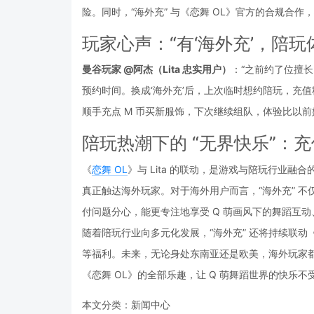
险。同时，“海外充” 与《恋舞 OL》官方的合规合
玩家心声：“有‘海外充’，陪玩
曼谷玩家 @阿杰（Lita 忠实用户）
：“之前约了位擅长
预约时间。换成‘海外充’后，上次临时想约陪玩，充
顺手充点 M 币买新服饰，下次继续组队，体验比以前
陪玩热潮下的 “无界快乐”：
《
恋舞 OL
》与 Lita 的联动，是游戏与陪玩行业融
真正触达海外玩家。对于海外用户而言，“海外充” 不
付问题分心，能更专注地享受 Q 萌画风下的舞蹈互
随着陪玩行业向多元化发展，“海外充” 还将持续联动《恋
等福利。未来，无论身处东南亚还是欧美，海外玩家都能
《恋舞 OL》的全部乐趣，让 Q 萌舞蹈世界的快乐不
本文分类：
新闻中心