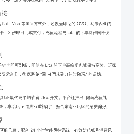
化服务，成为海外玩家的 “及时雨”，让陪玩体验无中断：
衔接
Pal、Visa 等国际方式外，还覆盖印尼的 OVO、马来西亚的 
行卡，3 步即可完成支付，充值流程与 Lita 的下单操作同样便
到
 分钟内即可到账，即使在 Lita 的下单高峰期也能保持高效。玩家
需道具，彻底避免 “因 M 币未到账错过陪玩” 的遗憾。
低
正规代充平均节省 25% 开支。平台还推出 “陪玩充值礼
“花一份钱，享陪玩 + 道具双重福利”，贴合东南亚玩家的消费偏好。
障
和区服信息，配合 24 小时智能风控系统，有效防范账号泄露风