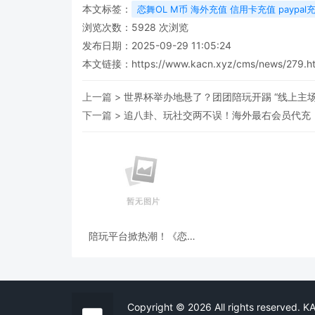
本文标签：
恋舞OL M币 海外充值 信用卡充值 paypal
浏览次数：
5928
次浏览
发布日期：2025-09-29 11:05:24
本文链接：
https://www.kacn.xyz/cms/news/279.h
上一篇 >
世界杯举办地悬了？团团陪玩开踢 “线上主
下一篇 >
追八卦、玩社交两不误！海外最右会员代充
陪玩平台掀热潮！《恋舞
OL》联动 Lita，海外玩家
靠 “海外充” 解锁舞伴自由
Copyright © 2026 All rights reser