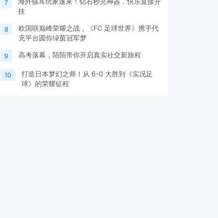
海外猫耳玩家速来！钻石秒充神器，快乐直接开
7
挂
欧国联巅峰荣耀之战，《FC 足球世界》携手代
8
充平台圆你绿茵冠军梦
高考落幕，陌陌带你开启真实社交新旅程
9
打造日本梦幻之师！从 6-0 大胜到《实况足
10
球》的荣耀征程