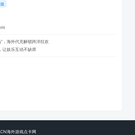
充值
tml
场”，海外代充解锁跨洋狂欢
，让娱乐互动不缺席
ved. KACN海外游戏点卡网