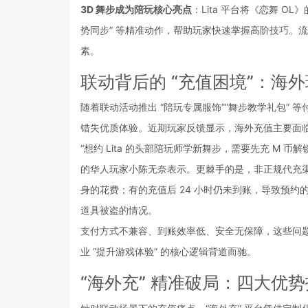
3D 舞步成为陪玩核心亮点
：Lita 平台将《恋舞 O
势同步” 等精准动作，帮助玩家快速掌握高阶技巧。流
素。
联动背后的 “充值困境”：海外
随着联动活动推出 “陪玩专属服饰”“舞步教学礼包” 
错失优质体验。近期玩家反馈显示，海外充值主要面
“想约 Lita 的头部陪玩师学新舞步，需要先充 M 
的华人玩家小陈无奈表示。更棘手的是，非正规代充渠道问
身的花费；有的充值后 24 小时仍未到账，导致预
道具被盗的情况。
支付方式不兼容、到账效率低、安全无保障，这些问题
业 “提升游戏体验” 的核心逻辑背道而驰。
“海外充” 精准破局：四大优