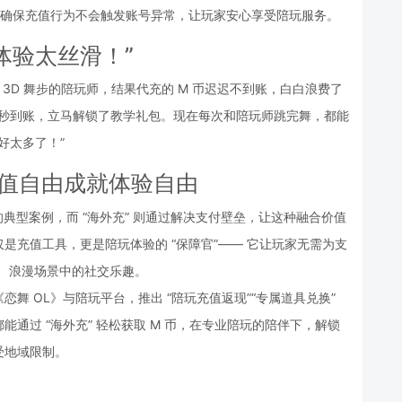
作，确保充值行为不会触发账号异常，让玩家安心享受陪玩服务。
体验太丝滑！”
 3D 舞步的陪玩师，结果代充的 M 币迟迟不到账，白白浪费了
值秒到账，立马解锁了教学礼包。现在每次和陪玩师跳完舞，都能
好太多了！”
充值自由成就体验自由
合的典型案例，而 “海外充” 则通过解决支付壁垒，让这种融合价值
仅是充值工具，更是陪玩体验的 “保障官”—— 它让玩家无需为支
动、浪漫场景中的社交乐趣。
舞 OL》与陪玩平台，推出 “陪玩充值返现”“专属道具兑换” 
通过 “海外充” 轻松获取 M 币，在专业陪玩的陪伴下，解锁
受地域限制。