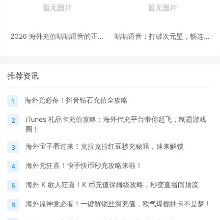
2026 海外充值咕咕语音的正规
咕咕语音：打破次元壁，畅连全
渠道对比与选择技巧
球社交圈
推荐资讯
海外党必备！抖音钻石充值全攻略
1
iTunes 礼品卡充值攻略：海外代充平台带你起飞，制霸游戏
2
圈！
海外宝子看过来！克拉克拉红豆秒充秘籍，速来解锁
3
海外党狂喜！快手快币秒充攻略来啦！
4
海外 K 歌人狂喜！K 币充值保姆级攻略，秒变直播间顶流
5
海外原神党必看！一键解锁丝滑充值，欧气爆棚抽卡不是梦！
6