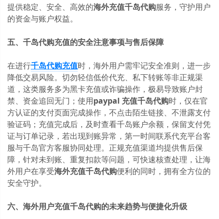
提供稳定、安全、高效的
海外充值千岛代购
服务，守护用户
的资金与账户权益。
五、千岛代购充值的安全注意事项与售后保障
在进行
千岛代购充值
时，海外用户需牢记安全准则，进一步
降低交易风险。切勿轻信低价代充、私下转账等非正规渠
道，这类服务多为黑卡充值或诈骗操作，极易导致账户封
禁、资金追回无门；使用
paypal 充值千岛代购
时，仅在官
方认证的支付页面完成操作，不点击陌生链接、不泄露支付
验证码；充值完成后，及时查看千岛账户余额，保留支付凭
证与订单记录，若出现到账异常，第一时间联系代充平台客
服与千岛官方客服协同处理。正规充值渠道均提供售后保
障，针对未到账、重复扣款等问题，可快速核查处理，让海
外用户在享受
海外充值千岛代购
便利的同时，拥有全方位的
安全守护。
六、海外用户充值千岛代购的未来趋势与便捷化升级