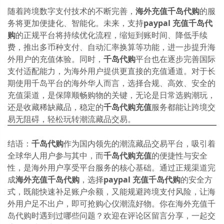
随着跨境数字支付技术的不断完善，
海外充值千岛代购
的服
务将更加便捷化、智能化。未来，支持
paypal 充值千岛代
购
的正规平台将持续优化流程，缩短到账时间、降低手续
费，推出多币种支付、自动汇率换算等功能，进一步提升海
外用户的充值体验。同时，
千岛代购
平台也在逐步完善国际
支付适配能力，为海外用户提供更直接的充值通道。对于长
期使用千岛平台的海外华人而言，选择合规、高效、安全的
充值渠道，是保障顺畅购物的关键，无论是日常选购潮玩，
还是收藏稀缺藏品，稳定的
千岛代购充值
服务都能让跨境交
易无阻碍，轻松玩转潮流藏品交易。
结语：
千岛代购
作为国内领先的潮流藏品交易平台，吸引着
全球华人用户参与其中，而
千岛代购充值
的便捷性与安全
性，是海外用户享受平台服务的核心基础。通过正规渠道完
成
海外充值千岛代购
，选择
paypal 充值千岛代购
的安全方
式，既能快速补足账户余额，又能规避跨境支付风险，让海
外用户足不出户，即可抢购心仪潮流好物。你在海外充值千
岛代购时遇到过哪些问题？欢迎在评论区留言分享，一起交