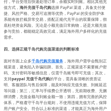
付，平台受理后快速处理订单，余额实时到账。相比其他充
值方式，
海外充值千岛代购
选择 PayPal 渠道，具备支付便
捷、风控严格、交易可追溯等优势，PayPal 的安全防护体
系能有效拦截异常交易，搭配正规代充平台的双重保障，彻
底杜绝资金风险。无论是小额充值日常购物，还是大额充值
参与竞拍，都能稳定高效完成，满足海外用户多样化的充值
需求。
四、选择正规千岛代购充值渠道的判断标准
面对市面上众多
千岛代购充值
服务
，海外用户需学会甄别正
规渠道，避免陷入诈骗陷阱。首先，正规渠道不索要账户密
码、支付密码等敏感信息，仅需千岛账号即可充值；其次，
支持
paypal 充值千岛代购
的平台，需具备清晰的资质证
明、客服团队与售后保障，能及时响应充值失败、到账延迟
等问题；第三，汇率与手续费公开透明，无前期收费、无捆
绑消费，充值金额与到账金额一致；第四，拥有完善的风控
体系，严格遵守千岛平台规则，不使用违规充值方式，保障
用户账户安全。符合以上标准的渠道，才能真正为海外用户