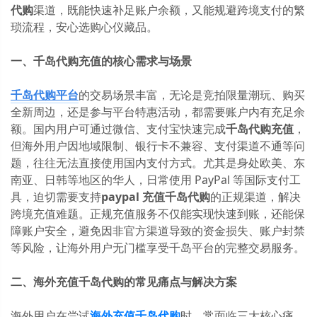
代购
渠道，既能快速补足账户余额，又能规避跨境支付的繁
琐流程，安心选购心仪藏品。
一、千岛代购充值的核心需求与场景
千岛代购
平台
的交易场景丰富，无论是竞拍限量潮玩、购买
全新周边，还是参与平台特惠活动，都需要账户内有充足余
额。国内用户可通过微信、支付宝快速完成
千岛代购充值
，
但海外用户因地域限制、银行卡不兼容、支付渠道不通等问
题，往往无法直接使用国内支付方式。尤其是身处欧美、东
南亚、日韩等地区的华人，日常使用 PayPal 等国际支付工
具，迫切需要支持
paypal 充值千岛代购
的正规渠道，解决
跨境充值难题。正规充值服务不仅能实现快速到账，还能保
障账户安全，避免因非官方渠道导致的资金损失、账户封禁
等风险，让海外用户无门槛享受千岛平台的完整交易服务。
二、海外充值千岛代购的常见痛点与解决方案
海外用户在尝试
海外充值千岛代购
时，常面临三大核心痛