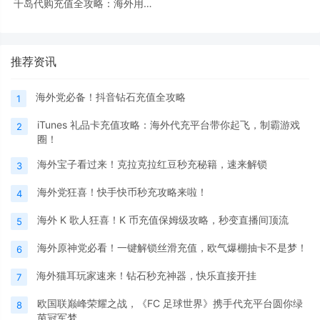
千岛代购充值全攻略：海外用户
PayPal 便捷充值指南
推荐资讯
海外党必备！抖音钻石充值全攻略
1
iTunes 礼品卡充值攻略：海外代充平台带你起飞，制霸游戏
2
圈！
海外宝子看过来！克拉克拉红豆秒充秘籍，速来解锁
3
海外党狂喜！快手快币秒充攻略来啦！
4
海外 K 歌人狂喜！K 币充值保姆级攻略，秒变直播间顶流
5
海外原神党必看！一键解锁丝滑充值，欧气爆棚抽卡不是梦！
6
海外猫耳玩家速来！钻石秒充神器，快乐直接开挂
7
欧国联巅峰荣耀之战，《FC 足球世界》携手代充平台圆你绿
8
茵冠军梦