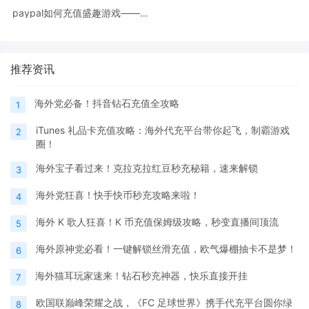
paypal如何充值盛趣游戏——盛
大一卡通
推荐资讯
海外党必备！抖音钻石充值全攻略
1
iTunes 礼品卡充值攻略：海外代充平台带你起飞，制霸游戏
2
圈！
海外宝子看过来！克拉克拉红豆秒充秘籍，速来解锁
3
海外党狂喜！快手快币秒充攻略来啦！
4
海外 K 歌人狂喜！K 币充值保姆级攻略，秒变直播间顶流
5
海外原神党必看！一键解锁丝滑充值，欧气爆棚抽卡不是梦！
6
海外猫耳玩家速来！钻石秒充神器，快乐直接开挂
7
欧国联巅峰荣耀之战，《FC 足球世界》携手代充平台圆你绿
8