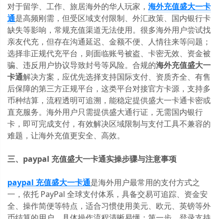
对于留学、工作、旅居海外的华人玩家，
海外充值盛大一卡
通
是高频刚需，但受区域支付限制、外汇政策、国内银行卡
缺失等影响，常规充值渠道无法使用。很多海外用户尝试找
亲友代充，但存在沟通延迟、金额不便、人情往来等问题；
选择非正规代充平台，则面临账号被盗、卡密无效、资金被
骗、违反用户协议导致封号等风险。合规的
海外充值盛大一
卡通
解决方案，应优先选择支持国际支付、资质齐全、有售
后保障的第三方正规平台，这类平台对接官方卡源，支持多
币种结算，流程透明可追溯，能稳定提供盛大一卡通卡密或
直充服务。海外用户只需提供盛大通行证，无需国内银行
卡，即可完成支付，有效解决区域限制与支付工具不兼容的
难题，让海外充值更安全、高效。
三、paypal 充值盛大一卡通实操步骤与注意事项
paypal 充值盛大一卡通
是海外用户最常用的支付方式之
一，依托 PayPal 全球支付体系，具备交易可追踪、资金安
全、操作简便等特点，适合习惯使用美元、欧元、英镑等外
币结算的用户。具体操作流程清晰易懂：第一步，登录支持