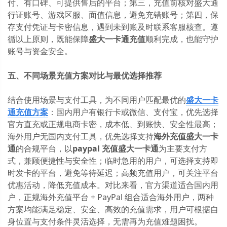
付、有口碑、可提供售后的平台；第三，充值前核对盛大通
行证账号、游戏区服、面值信息，避免充错账号；第四，保
存支付凭证与卡密信息，遇到未到账及时联系客服核查。遵
循以上原则，既能保障
盛大一卡通充值
顺利完成，也能守护
账号与资金安全。
五、不同场景充值方案对比与最优选择推荐
结合使用场景与支付工具，为不同用户匹配最优的
盛大一卡
通充值
方案
：国内用户有银行卡或微信、支付宝，优先选择
官方直充或正规电商卡密，成本低、到账快、安全性最高；
海外用户无国内支付工具，优先选择支持
海外充值盛大一卡
通
的合规平台，以
paypal 充值盛大一卡通
为主要支付方
式，兼顾便捷性与安全性；临时急用的用户，可选择支持即
时发卡的平台，避免等待延迟；高频充值用户，可关注平台
优惠活动，降低充值成本。对比来看，官方渠道适合国内用
户，正规海外充值平台 + PayPal 组合适合海外用户，两种
方案均能满足稳定、安全、高效的充值需求，用户可根据自
身位置与支付条件灵活选择，无需再为充值难题困扰。