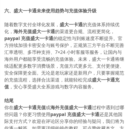
六、盛大一卡通未来使用趋势与充值体验升级
随着数字支付全球化发展，
盛大一卡通
的充值体系持续优
化，
海外充值盛大一卡通
的渠道更合规、流程更简化，
paypal 充值盛大一卡通
的稳定性与到账速度不断提升。官
方持续加强卡密安全与账号保护，正规第三方平台不断完善
汇率透明、多币种支持、7×24 小时客服等服务，让国内与
海外用户都能享受流畅的充值体验。未来，盛大一卡通将继
续适配更多数字消费场景，充值方式更多元、支付更便捷、
安全保障更全面。无论是老玩家还是新用户，只要掌握规范
的充值流程，选择合法渠道，就能轻松完成
盛大一卡通充
值
，安心享受盛大全系游戏与数字内容服务。
结尾
你在
盛大一卡通充值
或
海外充值盛大一卡通
过程中遇到过哪
些问题？你更习惯使用
paypal 充值盛大一卡通
还是其他国
际支付方式？欢迎在评论区分享你的经验与疑问，我们将为
你逐一解答。如需更详细的操作教程，可点赞收藏本文，方