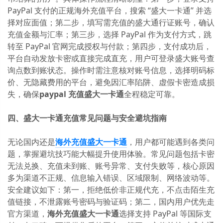
PayPal 支付的正规海外充值平台，搜索 “盛大一卡通” 并选
择对应面值；第二步，填写需充值的盛大通行证账号，确认
充值金额与汇率；第三步，选择 PayPal 作为支付方式，跳
转至 PayPal 官网完成授权与付款；第四步，支付成功后，
平台自动发放卡密或直接完成直充，用户可登录盛大账号查
询点数到账状态。操作时需注意核对账号信息，选择明码标
价、无隐藏费用的平台，避免因汇率陷阱、虚假卡密造成损
失，确保
paypal 充值盛大一卡通
全程稳定可靠。
四、盛大一卡通充值常见问题与安全避坑指南
无论国内还是
海外充值盛大一卡通
，用户都可能遇到各类问
题，掌握避坑技巧能大幅提升使用体验。常见问题包括卡密
无法兑换、充值未到账、账号异常、支付失败等，核心原因
多为渠道不正规、信息输入错误、区域限制、网络波动等。
安全建议如下：第一，拒绝低价非正规代充，不点击陌生充
值链接，不泄露账号密码与验证码；第二，国内用户优先走
官方渠道，
海外充值盛大一卡通
选择支持 PayPal 等国际支