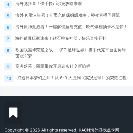
海外党狂喜！快手快币秒充攻略来啦！
4
海外 K 歌人狂喜！K 币充值保姆级攻略，秒变直播间顶流
5
海外原神党必看！一键解锁丝滑充值，欧气爆棚抽卡不是梦！
6
海外猫耳玩家速来！钻石秒充神器，快乐直接开挂
7
欧国联巅峰荣耀之战，《FC 足球世界》携手代充平台圆你绿
8
茵冠军梦
高考落幕，陌陌带你开启真实社交新旅程
9
打造日本梦幻之师！从 6-0 大胜到《实况足球》的荣耀征程
10
Copyright © 2026 All rights reserved. KACN海外游戏点卡网