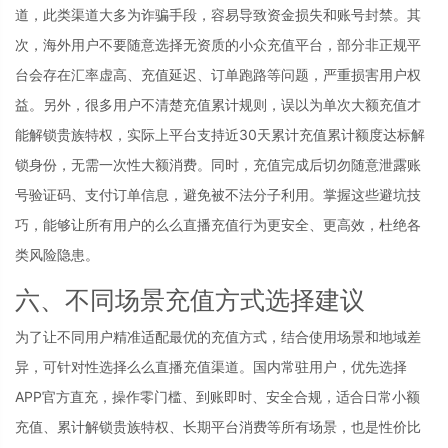
道，此类渠道大多为诈骗手段，容易导致资金损失和账号封禁。其
次，海外用户不要随意选择无资质的小众充值平台，部分非正规平
台会存在汇率虚高、充值延迟、订单跑路等问题，严重损害用户权
益。另外，很多用户不清楚充值累计规则，误以为单次大额充值才
能解锁贵族特权，实际上平台支持近30天累计充值累计额度达标解
锁身份，无需一次性大额消费。同时，充值完成后切勿随意泄露账
号验证码、支付订单信息，避免被不法分子利用。掌握这些避坑技
巧，能够让所有用户的么么直播充值行为更安全、更高效，杜绝各
类风险隐患。
六、不同场景充值方式选择建议
为了让不同用户精准适配最优的充值方式，结合使用场景和地域差
异，可针对性选择么么直播充值渠道。国内常驻用户，优先选择
APP官方直充，操作零门槛、到账即时、安全合规，适合日常小额
充值、累计解锁贵族特权、长期平台消费等所有场景，也是性价比