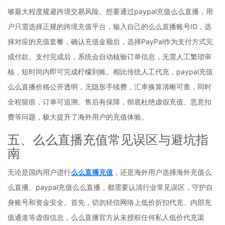
够最大程度规避跨境交易风险。想要通过paypal充值么么直播，用
户只需选择正规的跨境充值平台，输入自己的么么直播账号ID，选
择对应的充值套餐，确认充值金额后，选择PayPal作为支付方式完
成付款。支付完成后，系统会自动核验订单信息，无需人工繁琐审
核，短时间内即可完成柠檬到账。相比传统人工代充，paypal充值
么么直播价格公开透明，无隐形手续费，汇率换算清晰可查，同时
全程留痕，订单可追溯、售后有保障，彻底杜绝虚假充值、恶意扣
费等问题，极大提升了海外用户的充值体验。
五、么么直播充值常见误区与避坑指
南
无论是国内用户进行
么么直播充值
，还是海外用户选择海外充值么
么直播、paypal充值么么直播，都需要认清行业常见误区，守护自
身账号和资金安全。首先，切勿轻信网络上低价折扣代充、内部充
值通道等虚假信息，么么直播官方从未授权任何私人低价代充渠