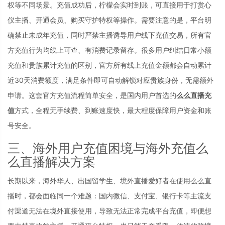
权等不同场景。充值成功后，柠檬会实时到账，可直接用于打赏心
仪主播、开通会员、购买守护特权等操作。需要注意的是，平台明
确禁止未成年充值，同时严禁主播诱导用户线下充值交易，所有官
方充值行为均线上可查、有消费记录留存。很多用户纠结日常小额
充值和贵族累计充值的区别，官方所有线上充值金额都会自动累计
近30天消费额度，满足条件即可自动解锁对应贵族身份，无需额外
申请。这套官方充值流程简单安全，是国内用户首选的
么么直播充
值
方式，全程无手续费、到账速度快，最大程度保障用户资金和账
号安全。
三、海外用户充值困境与海外充值么
么直播解决方案
长期以来，海外华人、出国留学生、境外直播爱好者在使用么么直
播时，都会面临同一个难题：国内微信、支付宝、银行卡等主流支
付渠道无法在境外直接使用，导致无法正常完成平台充值，即便想