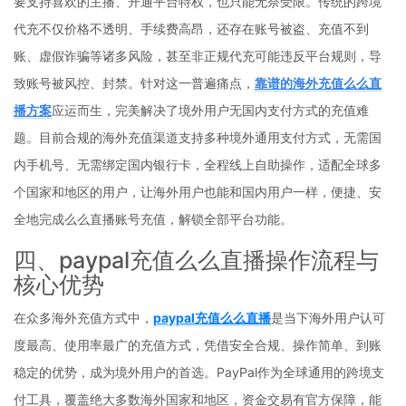
要支持喜欢的主播、开通平台特权，也只能无奈受限。传统的跨境
代充不仅价格不透明、手续费高昂，还存在账号被盗、充值不到
账、虚假诈骗等诸多风险，甚至非正规代充可能违反平台规则，导
致账号被风控、封禁。针对这一普遍痛点，
靠谱的
海外充值么么直
播
方案
应运而生，完美解决了境外用户无国内支付方式的充值难
题。目前合规的海外充值渠道支持多种境外通用支付方式，无需国
内手机号、无需绑定国内银行卡，全程线上自助操作，适配全球多
个国家和地区的用户，让海外用户也能和国内用户一样，便捷、安
全地完成么么直播账号充值，解锁全部平台功能。
四、paypal充值么么直播操作流程与
核心优势
在众多海外充值方式中，
paypal充值么么直播
是当下海外用户认可
度最高、使用率最广的充值方式，凭借安全合规、操作简单、到账
稳定的优势，成为境外用户的首选。PayPal作为全球通用的跨境支
付工具，覆盖绝大多数海外国家和地区，资金交易有官方保障，能