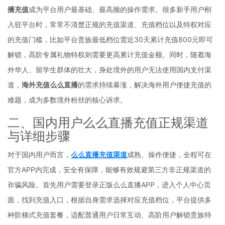
播充值
成为平台用户最基础、最高频的操作需求。很多新手用户刚
入驻平台时，常常不清楚正规的充值渠道、充值档位以及特权对应
的充值门槛，比如平台贵族最低档位需近30天累计充值800元即可
解锁，高阶专属礼物特权则需要更高累计充值金额。同时，随着海
外华人、留学生群体的壮大，身处境外的用户无法使用国内支付渠
道，
海外充值么么直播
的需求持续暴涨，解决海外用户便捷充值的
难题，成为多数境外粉丝的核心诉求。
二、国内用户么么直播充值正规渠道
与详细步骤
对于国内用户而言，
么么直播充值渠道
成熟、操作便捷，全程可在
官方APP内完成，安全有保障，能够有效规避第三方非正规渠道的
诈骗风险。首先用户需要登录正版么么直播APP，进入个人中心页
面，找到充值入口，根据自身需求选择对应充值档位，平台提供多
种阶梯式充值套餐，适配普通用户日常互动、高阶用户解锁贵族特