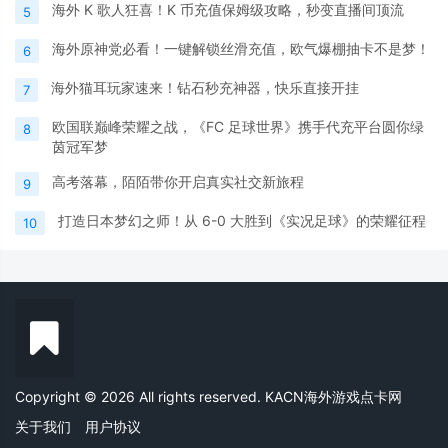
海外 K 歌人狂喜！K 币充值保姆级攻略，秒变直播间顶流
5
海外原神党必看！一键解锁丝滑充值，欧气爆棚抽卡不是梦！
6
海外猫耳玩家速来！钻石秒充神器，快乐直接开挂
7
欧国联巅峰荣耀之战，《FC 足球世界》携手代充平台圆你绿
8
茵冠军梦
高考落幕，陌陌带你开启真实社交新旅程
9
打造日本梦幻之师！从 6-0 大胜到《实况足球》的荣耀征程
10
Copyright © 2026 All rights reserved. KACN海外游戏点卡网
关于我们
用户协议