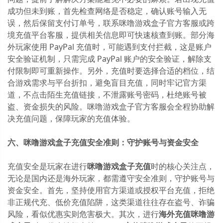
成功但未到账，首先检查网络是否稳定，确认账号输入无
误，然后保留支付订单号，联系咪噜游戏盒子官方客服或跨
境充值平台客服，提供相关信息即可快速核查到账。部分海
外玩家使用 PayPal 充值时，可能遇到支付拦截，这是账户
安全验证机制，只需完成 PayPal 账户的安全验证，解除支
付限制即可重新操作。另外，充值时要选择合适的档位，结
合游戏需求与平台折扣，避免盲目充值，同时牢记官方渠
道，不点击陌生充值链接，不泄露账号密码，杜绝账号被
盗、资金损失的风险。咪噜游戏盒子官方客服会全程协助解
决充值问题，保障玩家的充值体验。
六、咪噜游戏盒子充值安全准则：守护账号与资金安全
充值安全是玩家在进行
咪噜游戏盒子充值
时的核心关注点，
无论是国内还是海外玩家，都需遵守安全准则，守护账号与
资金安全。首先，坚持使用官方渠道或授权平台充值，拒绝
非正规代充、低价充值陷阱，这类渠道往往存在盗号、诈骗
风险，看似优惠实则危害极大。其次，进行
海外充值咪噜游