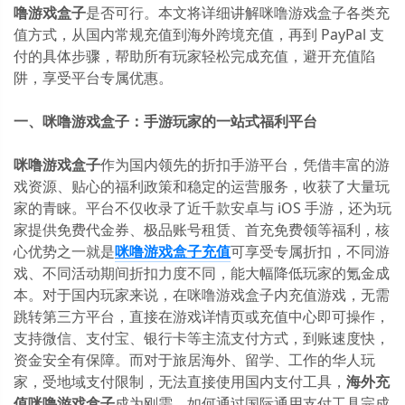
噜游戏盒子
是否可行。本文将详细讲解咪噜游戏盒子各类充
值方式，从国内常规充值到海外跨境充值，再到 PayPal 支
付的具体步骤，帮助所有玩家轻松完成充值，避开充值陷
阱，享受平台专属优惠。
一、咪噜游戏盒子：手游玩家的一站式福利平台
咪噜游戏盒子
作为国内领先的折扣手游平台，凭借丰富的游
戏资源、贴心的福利政策和稳定的运营服务，收获了大量玩
家的青睐。平台不仅收录了近千款安卓与 iOS 手游，还为玩
家提供免费代金券、极品账号租赁、首充免费领等福利，核
心优势之一就是
咪噜游戏盒子充值
可享受专属折扣，不同游
戏、不同活动期间折扣力度不同，能大幅降低玩家的氪金成
本。对于国内玩家来说，在咪噜游戏盒子内充值游戏，无需
跳转第三方平台，直接在游戏详情页或充值中心即可操作，
支持微信、支付宝、银行卡等主流支付方式，到账速度快，
资金安全有保障。而对于旅居海外、留学、工作的华人玩
家，受地域支付限制，无法直接使用国内支付工具，
海外充
值咪噜游戏盒子
成为刚需，如何通过国际通用支付工具完成