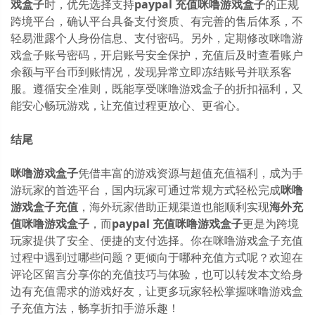
戏盒子
时，优先选择支持
paypal 充值咪噜游戏盒子
的正规
跨境平台，确认平台具备支付资质、有完善的售后体系，不
轻易泄露个人身份信息、支付密码。另外，定期修改咪噜游
戏盒子账号密码，开启账号安全保护，充值后及时查看账户
余额与平台币到账情况，发现异常立即冻结账号并联系客
服。遵循安全准则，既能享受咪噜游戏盒子的折扣福利，又
能安心畅玩游戏，让充值过程更放心、更省心。
结尾
咪噜游戏盒子
凭借丰富的游戏资源与超值充值福利，成为手
游玩家的首选平台，国内玩家可通过常规方式轻松完成
咪噜
游戏盒子充值
，海外玩家借助正规渠道也能顺利实现
海外充
值咪噜游戏盒子
，而
paypal 充值咪噜游戏盒子
更是为跨境
玩家提供了安全、便捷的支付选择。你在咪噜游戏盒子充值
过程中遇到过哪些问题？更倾向于哪种充值方式呢？欢迎在
评论区留言分享你的充值技巧与体验，也可以转发本文给身
边有充值需求的游戏好友，让更多玩家轻松掌握咪噜游戏盒
子充值方法，畅享折扣手游乐趣！