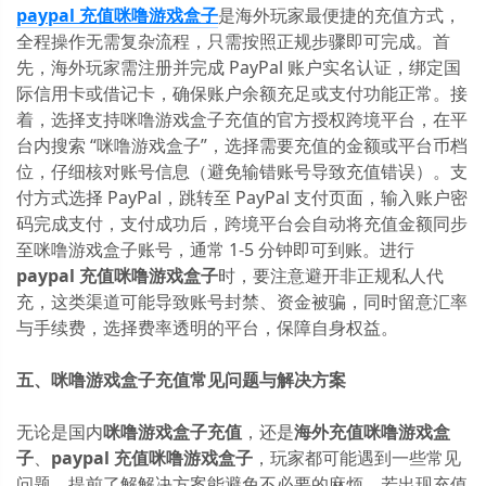
paypal 充值咪噜游戏盒子
是海外玩家最便捷的充值方式，
全程操作无需复杂流程，只需按照正规步骤即可完成。首
先，海外玩家需注册并完成 PayPal 账户实名认证，绑定国
际信用卡或借记卡，确保账户余额充足或支付功能正常。接
着，选择支持咪噜游戏盒子充值的官方授权跨境平台，在平
台内搜索 “咪噜游戏盒子”，选择需要充值的金额或平台币档
位，仔细核对账号信息（避免输错账号导致充值错误）。支
付方式选择 PayPal，跳转至 PayPal 支付页面，输入账户密
码完成支付，支付成功后，跨境平台会自动将充值金额同步
至咪噜游戏盒子账号，通常 1-5 分钟即可到账。进行
paypal 充值咪噜游戏盒子
时，要注意避开非正规私人代
充，这类渠道可能导致账号封禁、资金被骗，同时留意汇率
与手续费，选择费率透明的平台，保障自身权益。
五、咪噜游戏盒子充值常见问题与解决方案
无论是国内
咪噜游戏盒子充值
，还是
海外充值咪噜游戏盒
子
、
paypal 充值咪噜游戏盒子
，玩家都可能遇到一些常见
问题，提前了解解决方案能避免不必要的麻烦。若出现充值