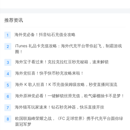
戏盒子攻略
便捷的首选方式
推荐资讯
海外党必备！抖音钻石充值全攻略
1
iTunes 礼品卡充值攻略：海外代充平台带你起飞，制霸游戏
2
圈！
海外宝子看过来！克拉克拉红豆秒充秘籍，速来解锁
3
海外党狂喜！快手快币秒充攻略来啦！
4
海外 K 歌人狂喜！K 币充值保姆级攻略，秒变直播间顶流
5
海外原神党必看！一键解锁丝滑充值，欧气爆棚抽卡不是梦！
6
海外猫耳玩家速来！钻石秒充神器，快乐直接开挂
7
欧国联巅峰荣耀之战，《FC 足球世界》携手代充平台圆你绿
8
茵冠军梦