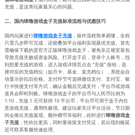
充值，是这类玩家最关心的问题。
二、国内咪噜游戏盒子充值标准流程与优惠技巧
国内玩家进行
咪噜游戏盒子充值
，操作流程简单易懂，全程
只需几步即可完成，还能叠加平台福利实现最优充值。首先
需确保下载的是官方正版咪噜游戏盒子，避免非正规安装包
导致充值失败或资金风险。打开盒子后，登录个人账号，找
到想要充值的游戏，进入游戏详情页点击 “充值” 按钮，选
择对应的充值档位（如月卡、基金、直充档位），系统会自
动显示折扣后价格。支付环节可选择微信支付、支付宝、银
行卡快捷支付等方式，确认金额后完成支付，平台币或游戏
道具会即时到账。咪噜游戏盒子的平台币与人民币比例为
1:10，充值 1 元可获得 10 平台币，平台币可用于盒子内任
意游戏充值，通用性极强。建议玩家关注平台活动，节日期
间会推出充值返现、额外赠币等福利，此时进行
咪噜游戏盒
子充值
，性价比更高，同时要保留支付凭证，若出现到账延
迟可联系客服快速处理。