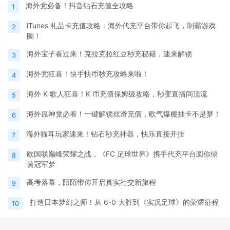
海外党必备！抖音钻石充值全攻略
1
iTunes 礼品卡充值攻略：海外代充平台带你起飞，制霸游戏
2
圈！
海外宝子看过来！克拉克拉红豆秒充秘籍，速来解锁
3
海外党狂喜！快手快币秒充攻略来啦！
4
海外 K 歌人狂喜！K 币充值保姆级攻略，秒变直播间顶流
5
海外原神党必看！一键解锁丝滑充值，欧气爆棚抽卡不是梦！
6
海外猫耳玩家速来！钻石秒充神器，快乐直接开挂
7
欧国联巅峰荣耀之战，《FC 足球世界》携手代充平台圆你绿
8
茵冠军梦
高考落幕，陌陌带你开启真实社交新旅程
9
打造日本梦幻之师！从 6-0 大胜到《实况足球》的荣耀征程
10