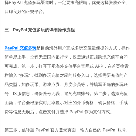
择PayPal 充值多玩渠道时，一定要擦亮眼睛，优先选择资质齐全、
口碑良好的正规平台。
三、PayPal 充值多玩的详细操作流程
PayPal 充值多玩
是目前海外用户完成多玩充值最便捷的方式，操作
简单易上手，全程无需国内银行卡，仅需通过正规跨境充值平台即
可完成。第一步，打开正规海外充值平台官网或 APP，在首页搜索
栏输入 “多玩”，找到多玩充值对应的服务入口，选择需要充值的产
品类型，如多玩币、游戏点券、月度会员等，并填写正确的多玩账
号、区服信息，确保账号无误，避免充错账号。第二步，选择充值
面额，平台会根据实时汇率显示对应的外币价格，确认价格、手续
费等信息无误后，点击支付并选择 PayPal 作为支付方式。
第三步，跳转至 PayPal 官方登录页面，输入自己的 PayPal 账号、