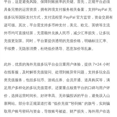
平台，这是避免风险、保障到账效率的关键。首先，正规平台必须
具备完整的运营资质，拥有跨境支付服务相关备案，支持PayPal 充
值多玩等国际支付方式，支付流程受 PayPal 官方监管，资金交易有
迹可循。其次，平台需支持多币种支付，美元、欧元、英镑等主流
外币均可直接结算，无需额外兑换人民币，减少汇率损失，让多玩
充值更划算。同时，平台要提供透明的充值价格，明确标注汇率、
手续费，无隐形消费，杜绝低价诱导、恶意加价等乱象。
此外，优质的海外充值多玩平台会注重用户体验，提供 7×24 小时
在线客服，及时解答充值疑问、处理到账异常问题，支持多玩全品
类充值服务，包括多玩币、游戏点券、会员开通、道具购买等，满
足用户多样化的多玩充值需求。还要重点核查平台的口碑与用户评
价，选择运营时间长、好评率高、无诈骗投诉的平台，避免误入山
寨网站。部分非正规渠道打着 “低价充值”“秒到账” 的旗号，实则骗
取用户账号密码与资金，导致账号被盗、财产损失，海外用户在选