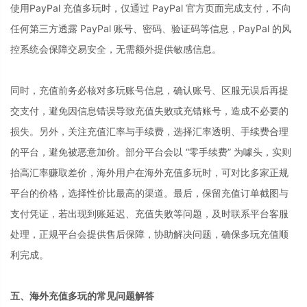
使用PayPal 充值多玩时，仅通过 PayPal 官方页面完成支付，不向
任何第三方透露 PayPal 账号、密码、验证码等信息，PayPal 的风
控系统会保障交易安全，无需额外提供敏感信息。
同时，充值前务必核对多玩账号信息，确认账号、区服无误后再提
交支付，避免因信息错误导致充值失败或充错账号，造成不必要的
损失。另外，关注充值汇率与手续费，选择汇率透明、手续费合理
的平台，避免被恶意加价。部分平台会以 “零手续费” 为噱头，实则
抬高汇率赚取差价，海外用户在海外充值多玩时，可对比多家正规
平台的价格，选择性价比最高的渠道。最后，保留充值订单截图与
支付凭证，若出现到账延迟、充值失败等问题，及时联系平台客服
处理，正规平台会提供售后保障，协助解决问题，确保多玩充值顺
利完成。
五、海外充值多玩的常见问题解答