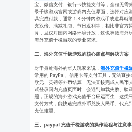
宝、微信支付、银行卡快捷支付等，全程无需
录千橡游戏官网或游戏内充值界面，选择对应
具完成付款，通常 1-3 分钟内游戏币或道具
充双倍、满减礼包、节日返利等，相比非官方
算，且仅对国内网络环境开放，这也导致海外
海外充值千橡游戏的专业需求。
二、海外充值千橡游戏的核心痛点与解决方案
对于身处海外的华人玩家来说，
海外充值千橡
常用的 PayPal、信用卡等支付工具，无法
欧元、英镑等外币结算，无法直接完成人民币
试登录国内充值页面时，会遇到加载失败、验
题，正规的海外游戏充值平台应运而生，这类平台
支付方式，能快速完成外币兑换人民币、代充
充值难题。
三、paypal 充值千橡游戏的操作流程与注意