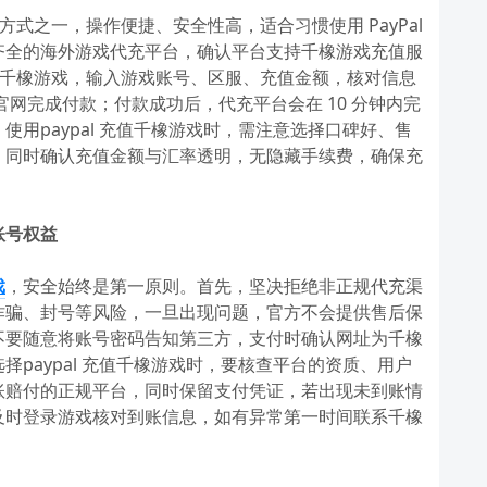
式之一，操作便捷、安全性高，适合习惯使用 PayPal
齐全的海外游戏代充平台，确认平台支持千橡游戏充值服
内选择千橡游戏，输入游戏账号、区服、充值金额，核对信息
Pal 官网完成付款；付款成功后，代充平台会在 10 分钟内完
用paypal 充值千橡游戏时，需注意选择口碑好、售
，同时确认充值金额与汇率透明，无隐藏手续费，确保充
账号权益
戏
，安全始终是第一原则。首先，坚决拒绝非正规代充渠
诈骗、封号等风险，一旦出现问题，官方不会提供售后保
不要随意将账号密码告知第三方，支付时确认网址为千橡
paypal 充值千橡游戏时，要核查平台的资质、用户
账赔付的正规平台，同时保留支付凭证，若出现未到账情
及时登录游戏核对到账信息，如有异常第一时间联系千橡
。