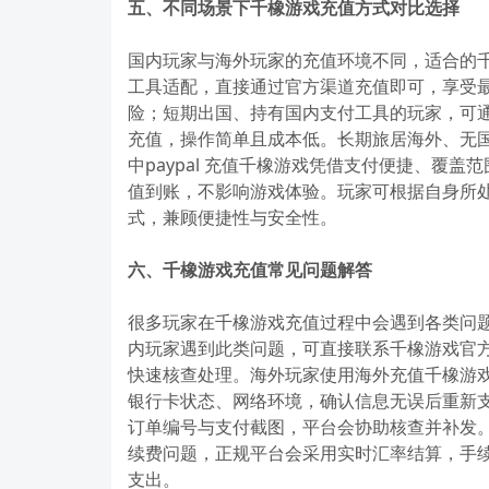
五、不同场景下千橡游戏充值方式对比选择
国内玩家与海外玩家的充值环境不同，适合的
工具适配，直接通过官方渠道充值即可，享受
险；短期出国、持有国内支付工具的玩家，可
充值，操作简单且成本低。长期旅居海外、无
中paypal 充值千橡游戏凭借支付便捷、覆
值到账，不影响游戏体验。玩家可根据自身所
式，兼顾便捷性与安全性。
六、千橡游戏充值常见问题解答
很多玩家在千橡游戏充值过程中会遇到各类问
内玩家遇到此类问题，可直接联系千橡游戏官
快速核查处理。海外玩家使用海外充值千橡游戏服
银行卡状态、网络环境，确认信息无误后重新
订单编号与支付截图，平台会协助核查并补发。此
续费问题，正规平台会采用实时汇率结算，手
支出。