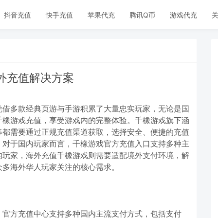
抖音充值
快手充值
苹果代充
腾讯Q币
游戏代充
关
外充值解决方案
凭借多款经典页游与手游积累了大量忠实玩家，无论是国
千橡游戏充值，享受游戏内的完整体验。千橡游戏旗下涵
等都需要通过正规充值渠道获取，选择安全、便捷的充值
。对于国内玩家而言，千橡游戏官方充值入口支持多种主
的玩家，海外充值千橡游戏则需要适配境外支付环境，解
众多海外华人玩家关注的核心需求。
，官方充值中心支持多种国内主流支付方式，包括支付