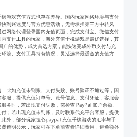
千橡游戏充值方式也存在差异。国内玩家网络环境与支付
最快到账速度与官方优惠活动，无需承担第三方中转风
通过网络代理登录国内充值页面，完成支付宝、微信支付
国内支付工具的玩家，海外充值千橡游戏是最优选择，其
盖范围广的优势，成为首选方案，能快速完成外币支付与充
处环境、支付工具持有情况，灵活选择最适合的充值方
题，比如充值未到账、支付失败、账号验证不通过等，国
方客服，提供充值订单号、账号信息、支付凭证，客服会
务时，若出现支付失败，需检查 PayPal 账户余额、
支付；若出现充值未到账，及时联系代充平台客服，提供
外，部分玩家担心paypal 充值千橡游戏的汇率与手
续费透明公示，玩家可在下单前查看详细费用，避免额外