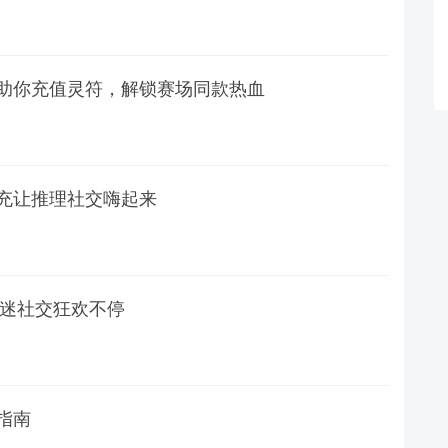
助你充值灵符，解锁赛场同款热血
充让推理社交嗨起来
外球迷社交狂欢不停
指南