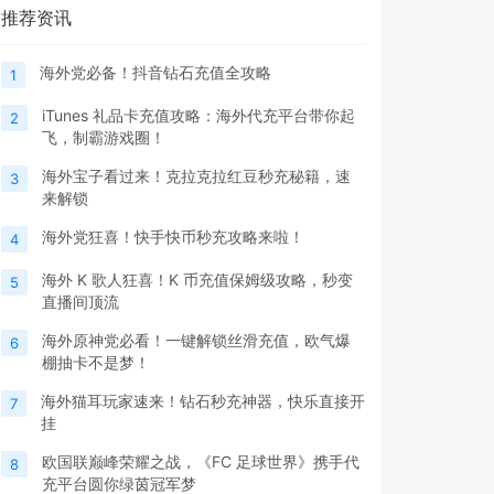
推荐资讯
海外党必备！抖音钻石充值全攻略
1
iTunes 礼品卡充值攻略：海外代充平台带你起
2
飞，制霸游戏圈！
海外宝子看过来！克拉克拉红豆秒充秘籍，速
3
来解锁
海外党狂喜！快手快币秒充攻略来啦！
4
海外 K 歌人狂喜！K 币充值保姆级攻略，秒变
5
直播间顶流
海外原神党必看！一键解锁丝滑充值，欧气爆
6
棚抽卡不是梦！
海外猫耳玩家速来！钻石秒充神器，快乐直接开
7
挂
欧国联巅峰荣耀之战，《FC 足球世界》携手代
8
充平台圆你绿茵冠军梦