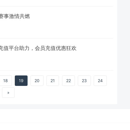
赛事激情共燃
外充值平台助力，会员充值优惠狂欢
18
19
20
21
22
23
24
»