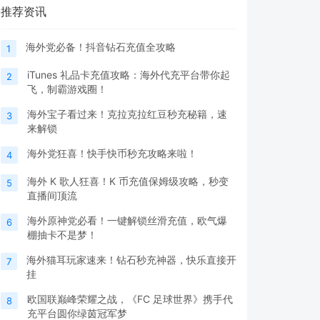
推荐资讯
海外党必备！抖音钻石充值全攻略
1
iTunes 礼品卡充值攻略：海外代充平台带你起
2
飞，制霸游戏圈！
海外宝子看过来！克拉克拉红豆秒充秘籍，速
3
来解锁
海外党狂喜！快手快币秒充攻略来啦！
4
海外 K 歌人狂喜！K 币充值保姆级攻略，秒变
5
直播间顶流
海外原神党必看！一键解锁丝滑充值，欧气爆
6
棚抽卡不是梦！
海外猫耳玩家速来！钻石秒充神器，快乐直接开
7
挂
欧国联巅峰荣耀之战，《FC 足球世界》携手代
8
充平台圆你绿茵冠军梦